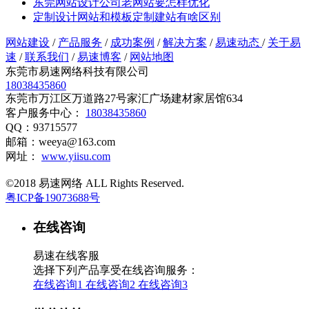
东莞网站设计公司老网站要怎样优化
定制设计网站和模板定制建站有啥区别
网站建设
/
产品服务
/
成功案例
/
解决方案
/
易速动态
/
关于易
速
/
联系我们
/
易速博客
/
网站地图
东莞市易速网络科技有限公司
18038435860
东莞市万江区万道路27号家汇广场建材家居馆634
客户服务中心：
18038435860
QQ：93715577
邮箱：weeya@163.com
网址：
www.yiisu.com
©2018 易速网络 ALL Rights Reserved.
粤ICP备19073688号
在线咨询
易速在线客服
选择下列产品享受在线咨询服务：
在线咨询1
在线咨询2
在线咨询3