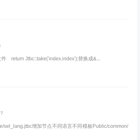
8
 return Jtbc::take('index.index');替换成&...
77
uage/sel_lang.jtbc增加节点不同语言不同模板Public/common/