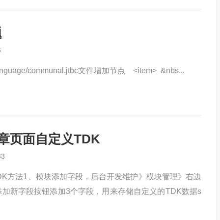
题
6
uage/communal.jtbc文件增加节点 <item> &nbs...
文章页面自定义TDK
33
TDK方法1、模块添加字段，后台开发维护》模块管理》右边
加新字段按钮添加3个字段，用来存储自定义的TDK数据s