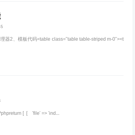
能
45
码<table class="table table-striped m-0"><t
8
urn [ [ 'file' => 'ind...