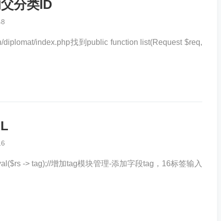
父分类ID
48
/index.php找到public function list(Request $req,
L
16
strval($rs -> tag);//增加tag模块管理-添加字段tag，16标签输入