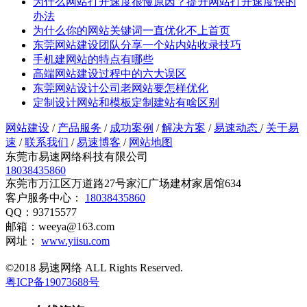
为什么网站打开速度很慢原因？提升网站打开速度快的
办法
为什么你的网站关键词一直优化不上首页
东莞网站建设团队分享一个站内站收录技巧
手机建网站的特点有哪些
高端网站建设过程中的六大误区
东莞网站设计公司老网站要怎样优化
定制设计网站和模板定制建站有啥区别
网站建设
/
产品服务
/
成功案例
/
解决方案
/
易速动态
/
关于易
速
/
联系我们
/
易速博客
/
网站地图
东莞市易速网络科技有限公司
18038435860
东莞市万江区万道路27号家汇广场建材家居馆634
客户服务中心：
18038435860
QQ：93715577
邮箱：weeya@163.com
网址：
www.yiisu.com
©2018 易速网络 ALL Rights Reserved.
粤ICP备19073688号