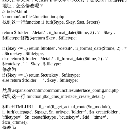
地址，怎么修改呢？
/article/9.html
\common\incfiles\function.inc.php
找到这一行function ii_iurl($type, $key, $set, $strers)
return $tfolder . '/detail/' . ii_format_date($ttime, 2) . '/' . $key .
$tfiletype;修改为return $key . $tfiletype;
if ($key <= 1) return $tfolder . '/detail/' . ii_format_date($ttime, 2) . '/'
. $tcutekey . $tfiletype;
else return $tfolder . '/detail/' . ii_format_date($ttime, 2) . '/' .
$tcutekey . '_' . $key . $tfiletype;
修改为
if ($key <= 1) return $tcutekey . $tfiletype;
else return $tfolder . '_' . $key . $tfiletype;
然后\expansion\cthtm\common\incfiles\interface_config.inc.php
找到这一行 function jtbc_cms_interface_create_detail()
$tfileHTMLURL = ii_curl(ii_get_actual_route($n_module),
ii_iurl('cutepage', $tpage, $n_urltype, 'folder=' . $n_createfolder .
';filetype=' . $n_createfiletype . ';cutekey=' . $tid . ';time=' .
$tcn_crtime));
修改为