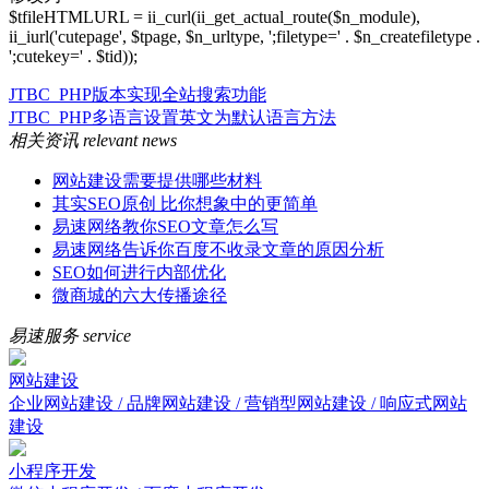
$tfileHTMLURL = ii_curl(ii_get_actual_route($n_module),
ii_iurl('cutepage', $tpage, $n_urltype, ';filetype=' . $n_createfiletype .
';cutekey=' . $tid));
JTBC_PHP版本实现全站搜索功能
JTBC_PHP多语言设置英文为默认语言方法
相关资讯
relevant news
网站建设需要提供哪些材料
其实SEO原创 比你想象中的更简单
易速网络教你SEO文章怎么写
易速网络告诉你百度不收录文章的原因分析
SEO如何进行内部优化
微商城的六大传播途径
易速服务
service
网站建设
企业网站建设 / 品牌网站建设 / 营销型网站建设 / 响应式网站
建设
小程序开发