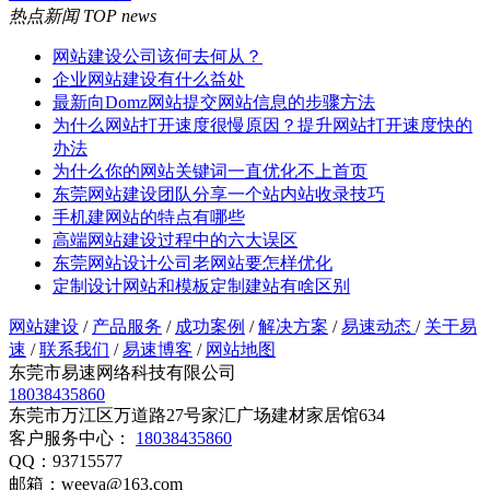
热点新闻
TOP news
网站建设公司该何去何从？
企业网站建设有什么益处
最新向Domz网站提交网站信息的步骤方法
为什么网站打开速度很慢原因？提升网站打开速度快的
办法
为什么你的网站关键词一直优化不上首页
东莞网站建设团队分享一个站内站收录技巧
手机建网站的特点有哪些
高端网站建设过程中的六大误区
东莞网站设计公司老网站要怎样优化
定制设计网站和模板定制建站有啥区别
网站建设
/
产品服务
/
成功案例
/
解决方案
/
易速动态
/
关于易
速
/
联系我们
/
易速博客
/
网站地图
东莞市易速网络科技有限公司
18038435860
东莞市万江区万道路27号家汇广场建材家居馆634
客户服务中心：
18038435860
QQ：93715577
邮箱：weeya@163.com