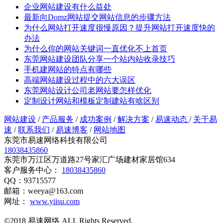
企业网站建设有什么益处
最新向Domz网站提交网站信息的步骤方法
为什么网站打开速度很慢原因？提升网站打开速度快的
办法
为什么你的网站关键词一直优化不上首页
东莞网站建设团队分享一个站内站收录技巧
手机建网站的特点有哪些
高端网站建设过程中的六大误区
东莞网站设计公司老网站要怎样优化
定制设计网站和模板定制建站有啥区别
网站建设
/
产品服务
/
成功案例
/
解决方案
/
易速动态
/
关于易
速
/
联系我们
/
易速博客
/
网站地图
东莞市易速网络科技有限公司
18038435860
东莞市万江区万道路27号家汇广场建材家居馆634
客户服务中心：
18038435860
QQ：93715577
邮箱：weeya@163.com
网址：
www.yiisu.com
©2018 易速网络 ALL Rights Reserved.