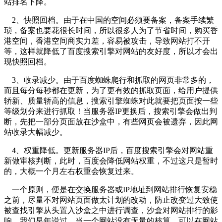
站排名下降。
2、快照回档。由于在中国的空间必须要备案，备案手续繁
琐，备案也要花很长时间，所以很多人为了节省时间，购买香
港空间，香港空间商实力差，容易被攻击，导致网站打不开
等，这样就降低了百度搜索引擎对网站的友好度，所以才会出
现快照回档。
3、收录减少。由于百度蜘蛛爬行和抓取的网页非常多的，
而且每分每秒都在更新，为了更有效的抓取页面，给用户提供
轿新、质量轿高的信息，搜索引擎蜘蛛对此就要把页面按一些
等级划分来进行抓取！当服务器IP更换后，搜索引擎会做出判
断，先把一部分页面放在沙盒中，有些网页会被遗弃，因此网
站收录大幅减少。
4、权重降低。更新服务器IP后，百度搜索引擎会对网站重
新做审核判断，此时，百度会降低网站权重，不过这只是暂时
的，大概一个月左右权重会恢复过来。
一个原则，便是在交换服务器或IP地址到网站排行恢复安稳
之前，尽量不对网站页面做太计划的改动，防止改变过大致使
被查找引擎从头置入沙盒之中进行调查，沙盒对网站排行的影
响，我们早年说过，当一个网站没有无量的核算，可以在网站