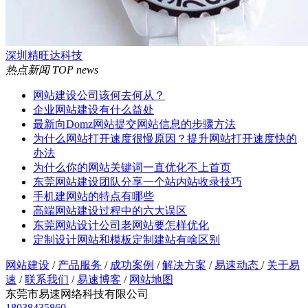
深圳精旺达科技
热点新闻
TOP news
网站建设公司该何去何从？
企业网站建设有什么益处
最新向Domz网站提交网站信息的步骤方法
为什么网站打开速度很慢原因？提升网站打开速度快的
办法
为什么你的网站关键词一直优化不上首页
东莞网站建设团队分享一个站内站收录技巧
手机建网站的特点有哪些
高端网站建设过程中的六大误区
东莞网站设计公司老网站要怎样优化
定制设计网站和模板定制建站有啥区别
网站建设
/
产品服务
/
成功案例
/
解决方案
/
易速动态
/
关于易
速
/
联系我们
/
易速博客
/
网站地图
东莞市易速网络科技有限公司
18038435860