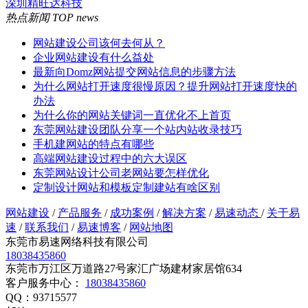
深圳精旺达科技
热点新闻
TOP news
网站建设公司该何去何从？
企业网站建设有什么益处
最新向Domz网站提交网站信息的步骤方法
为什么网站打开速度很慢原因？提升网站打开速度快的
办法
为什么你的网站关键词一直优化不上首页
东莞网站建设团队分享一个站内站收录技巧
手机建网站的特点有哪些
高端网站建设过程中的六大误区
东莞网站设计公司老网站要怎样优化
定制设计网站和模板定制建站有啥区别
网站建设
/
产品服务
/
成功案例
/
解决方案
/
易速动态
/
关于易
速
/
联系我们
/
易速博客
/
网站地图
东莞市易速网络科技有限公司
18038435860
东莞市万江区万道路27号家汇广场建材家居馆634
客户服务中心：
18038435860
QQ：93715577