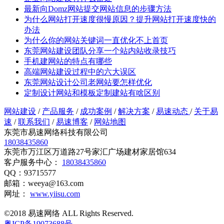
最新向Domz网站提交网站信息的步骤方法
为什么网站打开速度很慢原因？提升网站打开速度快的
办法
为什么你的网站关键词一直优化不上首页
东莞网站建设团队分享一个站内站收录技巧
手机建网站的特点有哪些
高端网站建设过程中的六大误区
东莞网站设计公司老网站要怎样优化
定制设计网站和模板定制建站有啥区别
网站建设
/
产品服务
/
成功案例
/
解决方案
/
易速动态
/
关于易
速
/
联系我们
/
易速博客
/
网站地图
东莞市易速网络科技有限公司
18038435860
东莞市万江区万道路27号家汇广场建材家居馆634
客户服务中心：
18038435860
QQ：93715577
邮箱：weeya@163.com
网址：
www.yiisu.com
©2018 易速网络 ALL Rights Reserved.
粤ICP备19073688号