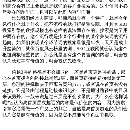
和简介会有些主要信息是我们的客户要搜索的。这个信息不必
然要在问题里面，也可以呈此刻内容里面嘛。
比如我们经常去商场，那商场就会有一个特征，就是今年
风行什么就上什么，把不流行的就打折措置失踪。其其实SEO
搜索引擎的数据规模也有这样的说法而存在的。搜索是为了用
户而存在的。这个流行度是指某个行业中的某个关头词的流行
趋向。如我们发现某个环节词的搜索量很是年夜，天天是成上
升趋势的，就像百度风云榜里的词，SEO互联网就会认为这个
枢纽词极端重要的，那么凡是含有这个要害词的内容，就会被
认为长短常有价值的，就会被优先收录。
跨越3层的路径是不会抓取的，若是首页算是层的话，那
么在首页拥有的链接就是第2层，而首页链接的链接就是第三
层。条理的抉择取决于距离首页的点击，或者说在首页有没有
链接。它是经由过程超链接来识此外，不是通过路径中的目录
来识另外。一般来说超过三层是不会收录的。为什么会这样说
呢?它认为离首页层次越远的内容是低价值的内容，因为搜索
引擎它必需做一个广义上的判定，当然是离首页越近的我们会
认为它是越有价值的，因为是它不成能每个页面都抓取。