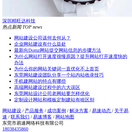
深圳精旺达科技
热点新闻
TOP news
网站建设公司该何去何从？
企业网站建设有什么益处
最新向Domz网站提交网站信息的步骤方法
为什么网站打开速度很慢原因？提升网站打开速度快的
办法
为什么你的网站关键词一直优化不上首页
东莞网站建设团队分享一个站内站收录技巧
手机建网站的特点有哪些
高端网站建设过程中的六大误区
东莞网站设计公司老网站要怎样优化
定制设计网站和模板定制建站有啥区别
网站建设
/
产品服务
/
成功案例
/
解决方案
/
易速动态
/
关于易
速
/
联系我们
/
易速博客
/
网站地图
东莞市易速网络科技有限公司
18038435860