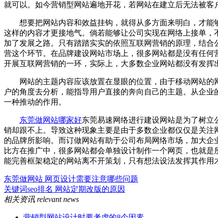
就可以。如今营销型网站遍地开花，若网站在建立后无法被客
想要把网站内容和效益挂钩，就得从多方面来明白，才能够
这样的内容才更接地气。倘若能够让公司实现在网络上接单，
加了发展之路。只有踏踏实实的依照互联网营销的原理，结合
营这个环节。在品牌建设网站市场上，很多网站都是没有任何
开展互联网营销的一环，实际上，大多数企业网站都没有发挥
网站的主题内容应该放置在显眼的位置，由于移动网站的网
户的角度去分析，能指导用户直接的奔向自己的主题。从企业
一种推动的作用。
东莞做网站哪家好
东莞易速网络进行建设网站是为了树立
销却跟不上。导致这种现象主要是由于多数企业都仅仅是关注
的品牌所影响。而订做网站有助于公司布局网络市场，加大企
比方在推广中，很多网站都会单独设计制作一个网页，也就是
能完善框架稳定的网站离不开策划，只有想法设法发挥其作用
东莞做网站 网页设计需要注意哪些问题
关键词seo排名 网站定期改版的原因
相关资讯
relevant news
营销型网站设计时要考虑的8个因素