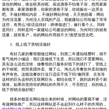
道你的网站，谁会联系你呢。虽说酒香不怕巷子深，然而家家
都有酒，家家酒都香，你家的酒巷子深，你就躲在一边哭去
吧。不做好网站内容 ，不做好网站外链，天天抱怨着：网站
为何没流量，为何没人买我的产品，我被建站公司给骗了等等
这些，有用么?俗话说得好：师傅领进门，修行看个人。同样
是同行，同样是同一家建站公司建设的网站，为何同行的就有
流量，就有客户，你的网站作用就不大?面壁深思去吧。
3、线上线下营销没做好
有好几家的餐馆都做过网站，到第二年通知续费时，很不
客气地对小编说：我们是做线下生意，所以我们不需要网站。
其实这么说也没错，做餐馆的只服务好线下的就行了，管线上
的干啥呢。然而美团外卖、饿了么、淘点点等餐饮外卖却做的
有声有色。这能说餐饮行业只适应于线下吗?像阿里、京东等
这样的巨头这样的互联网巨头，都结合线下，跑到农村弄个刷
墙体。如果你觉得你的网站的作用不大，可否想过，你的线上
线下营销没做好呢?
很多的都是在网站做出来的时候，对网站的重视不够，没
有做网络推广，所以这样网站是不会起到什么样子的作用的，