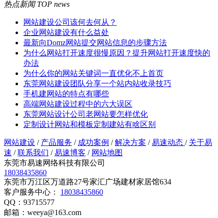
热点新闻
TOP news
网站建设公司该何去何从？
企业网站建设有什么益处
最新向Domz网站提交网站信息的步骤方法
为什么网站打开速度很慢原因？提升网站打开速度快的
办法
为什么你的网站关键词一直优化不上首页
东莞网站建设团队分享一个站内站收录技巧
手机建网站的特点有哪些
高端网站建设过程中的六大误区
东莞网站设计公司老网站要怎样优化
定制设计网站和模板定制建站有啥区别
网站建设
/
产品服务
/
成功案例
/
解决方案
/
易速动态
/
关于易
速
/
联系我们
/
易速博客
/
网站地图
东莞市易速网络科技有限公司
18038435860
东莞市万江区万道路27号家汇广场建材家居馆634
客户服务中心：
18038435860
QQ：93715577
邮箱：weeya@163.com