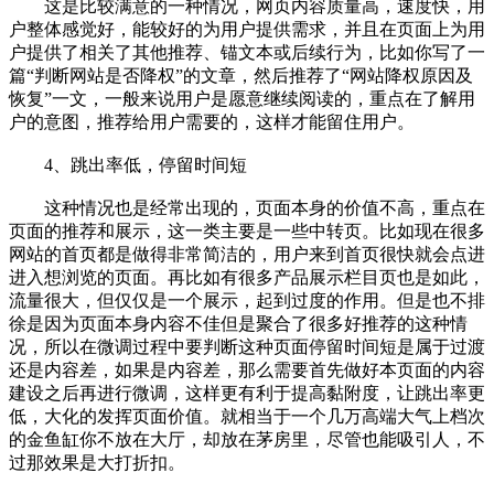
这是比较满意的一种情况，网页内容质量高，速度快，用
户整体感觉好，能较好的为用户提供需求，并且在页面上为用
户提供了相关了其他推荐、锚文本或后续行为，比如你写了一
篇“判断网站是否降权”的文章，然后推荐了“网站降权原因及
恢复”一文，一般来说用户是愿意继续阅读的，重点在了解用
户的意图，推荐给用户需要的，这样才能留住用户。
4、跳出率低，停留时间短
这种情况也是经常出现的，页面本身的价值不高，重点在
页面的推荐和展示，这一类主要是一些中转页。比如现在很多
网站的首页都是做得非常简洁的，用户来到首页很快就会点进
进入想浏览的页面。再比如有很多产品展示栏目页也是如此，
流量很大，但仅仅是一个展示，起到过度的作用。但是也不排
徐是因为页面本身内容不佳但是聚合了很多好推荐的这种情
况，所以在微调过程中要判断这种页面停留时间短是属于过渡
还是内容差，如果是内容差，那么需要首先做好本页面的内容
建设之后再进行微调，这样更有利于提高黏附度，让跳出率更
低，大化的发挥页面价值。就相当于一个几万高端大气上档次
的金鱼缸你不放在大厅，却放在茅房里，尽管也能吸引人，不
过那效果是大打折扣。