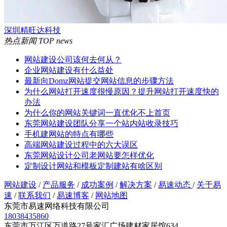
深圳精旺达科技
热点新闻
TOP news
网站建设公司该何去何从？
企业网站建设有什么益处
最新向Domz网站提交网站信息的步骤方法
为什么网站打开速度很慢原因？提升网站打开速度快的
办法
为什么你的网站关键词一直优化不上首页
东莞网站建设团队分享一个站内站收录技巧
手机建网站的特点有哪些
高端网站建设过程中的六大误区
东莞网站设计公司老网站要怎样优化
定制设计网站和模板定制建站有啥区别
网站建设
/
产品服务
/
成功案例
/
解决方案
/
易速动态
/
关于易
速
/
联系我们
/
易速博客
/
网站地图
东莞市易速网络科技有限公司
18038435860
东莞市万江区万道路27号家汇广场建材家居馆634