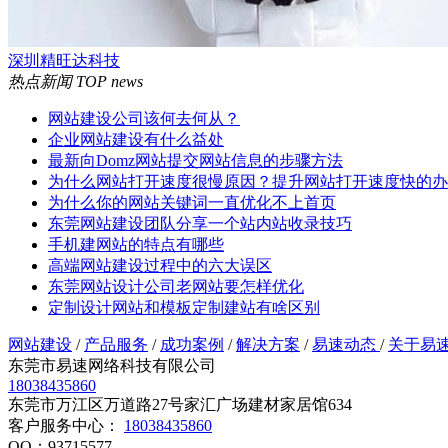
深圳精旺达科技
热点新闻
TOP news
网站建设公司该何去何从？
企业网站建设有什么益处
最新向Domz网站提交网站信息的步骤方法
为什么网站打开速度很慢原因？提升网站打开速度快的办
为什么你的网站关键词一直优化不上首页
东莞网站建设团队分享一个站内站收录技巧
手机建网站的特点有哪些
高端网站建设过程中的六大误区
东莞网站设计公司老网站要怎样优化
定制设计网站和模板定制建站有啥区别
网站建设
/
产品服务
/
成功案例
/
解决方案
/
易速动态
/
关于易
东莞市易速网络科技有限公司
18038435860
东莞市万江区万道路27号家汇广场建材家居馆634
客户服务中心：
18038435860
QQ：93715577