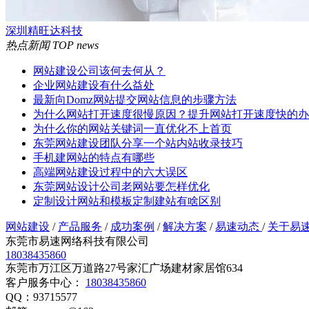
深圳精旺达科技
热点新闻
TOP news
网站建设公司该何去何从？
企业网站建设有什么益处
最新向Domz网站提交网站信息的步骤方法
为什么网站打开速度很慢原因？提升网站打开速度快的办
为什么你的网站关键词一直优化不上首页
东莞网站建设团队分享一个站内站收录技巧
手机建网站的特点有哪些
高端网站建设过程中的六大误区
东莞网站设计公司老网站要怎样优化
定制设计网站和模板定制建站有啥区别
网站建设
/
产品服务
/
成功案例
/
解决方案
/
易速动态
/
关于易
东莞市易速网络科技有限公司
18038435860
东莞市万江区万道路27号家汇广场建材家居馆634
客户服务中心：
18038435860
QQ：93715577