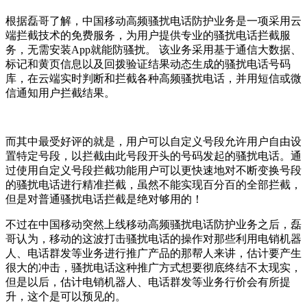
根据磊哥了解，中国移动高频骚扰电话防护业务是一项采用云
端拦截技术的免费服务，为用户提供专业的骚扰电话拦截服
务，无需安装App就能防骚扰。 该业务采用基于通信大数据、
标记和黄页信息以及回拨验证结果动态生成的骚扰电话号码
库，在云端实时判断和拦截各种高频骚扰电话，并用短信或微
信通知用户拦截结果。
而其中最受好评的就是，用户可以自定义号段允许用户自由设
置特定号段，以拦截由此号段开头的号码发起的骚扰电话。通
过使用自定义号段拦截功能用户可以更快速地对不断变换号段
的骚扰电话进行精准拦截，虽然不能实现百分百的全部拦截，
但是对普通骚扰电话拦截是绝对够用的！
不过在中国移动突然上线移动高频骚扰电话防护业务之后，磊
哥认为，移动的这波打击骚扰电话的操作对那些利用电销机器
人、电话群发等业务进行推广产品的那帮人来讲，估计要产生
很大的冲击，骚扰电话这种推广方式想要彻底终结不太现实，
但是以后，估计电销机器人、电话群发等业务行价会有所提
升，这个是可以预见的。