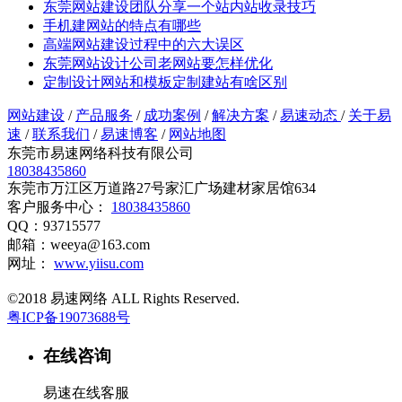
东莞网站建设团队分享一个站内站收录技巧
手机建网站的特点有哪些
高端网站建设过程中的六大误区
东莞网站设计公司老网站要怎样优化
定制设计网站和模板定制建站有啥区别
网站建设
/
产品服务
/
成功案例
/
解决方案
/
易速动态
/
关于易
速
/
联系我们
/
易速博客
/
网站地图
东莞市易速网络科技有限公司
18038435860
东莞市万江区万道路27号家汇广场建材家居馆634
客户服务中心：
18038435860
QQ：93715577
邮箱：weeya@163.com
网址：
www.yiisu.com
©2018 易速网络 ALL Rights Reserved.
粤ICP备19073688号
在线咨询
易速在线客服