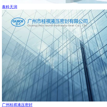
泰科天润
广州桂祺液压密封