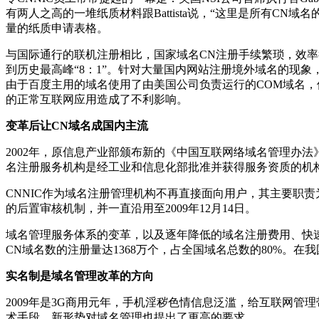
有两人之高的一堆纸质材料跟Battista说，“这里是所有
量的纸质申请表格。
与国际通行的联机注册相比，国家域名CN注册手续繁琐，效率很
到历史最高峰“8：1”。针对大量国内网站注册境外域名的现象，引
由于百度主用的域名使用了由美国公司负责运行的COM域名
的正常互联网应用造成了不利影响。
变革后让CN域名成国内主流
2002年，原信息产业部颁布新的《中国互联网络域名管理办
名注册服务机构是经工业和信息化部批准并获得服务资质的机
CNNIC作为域名注册管理机构不再直接面向用户，其主要职
的后置审核机制，并一直沿用至2009年12月14日。
域名管理服务体系的变革，以及逐年降低的域名注册费用、快速方
CN域名数的注册量达1368万个，占全国域名总数的80%。在
实名制是域名管理改革的方向
2009年是3G商用元年，手机淫秽色情信息泛滥，给互联网管
术手段，新形势对域名管理也提出了更高的要求。