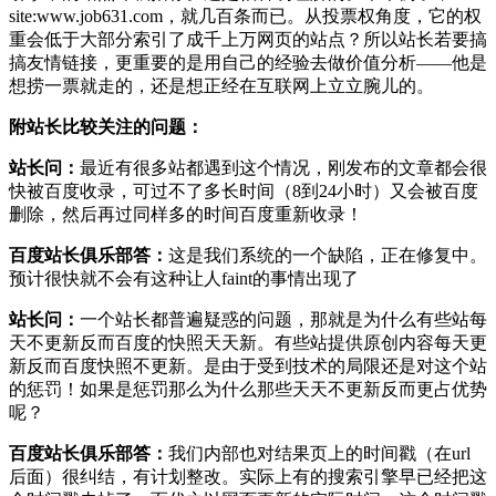
site:www.job631.com，就几百条而已。从投票权角度，它的权
重会低于大部分索引了成千上万网页的站点？所以站长若要搞
搞友情链接，更重要的是用自己的经验去做价值分析——他是
想捞一票就走的，还是想正经在互联网上立立腕儿的。
附站长比较关注的问题：
站长问：
最近有很多站都遇到这个情况，刚发布的文章都会很
快被百度收录，可过不了多长时间（8到24小时）又会被百度
删除，然后再过同样多的时间百度重新收录！
百度站长俱乐部答：
这是我们系统的一个缺陷，正在修复中。
预计很快就不会有这种让人faint的事情出现了
站长问：
一个站长都普遍疑惑的问题，那就是为什么有些站每
天不更新反而百度的快照天天新。有些站提供原创内容每天更
新反而百度快照不更新。是由于受到技术的局限还是对这个站
的惩罚！如果是惩罚那么为什么那些天天不更新反而更占优势
呢？
百度站长俱乐部答：
我们内部也对结果页上的时间戳（在url
后面）很纠结，有计划整改。实际上有的搜索引擎早已经把这