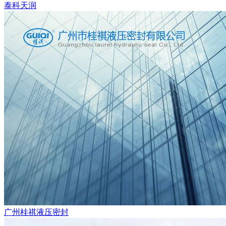
泰科天润
广州桂祺液压密封