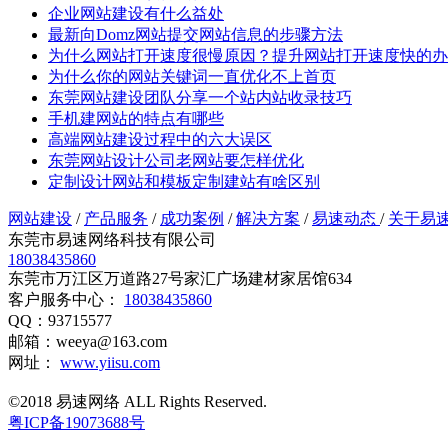
企业网站建设有什么益处
最新向Domz网站提交网站信息的步骤方法
为什么网站打开速度很慢原因？提升网站打开速度快的办
为什么你的网站关键词一直优化不上首页
东莞网站建设团队分享一个站内站收录技巧
手机建网站的特点有哪些
高端网站建设过程中的六大误区
东莞网站设计公司老网站要怎样优化
定制设计网站和模板定制建站有啥区别
网站建设
/
产品服务
/
成功案例
/
解决方案
/
易速动态
/
关于易
东莞市易速网络科技有限公司
18038435860
东莞市万江区万道路27号家汇广场建材家居馆634
客户服务中心：
18038435860
QQ：93715577
邮箱：weeya@163.com
网址：
www.yiisu.com
©2018 易速网络 ALL Rights Reserved.
粤ICP备19073688号