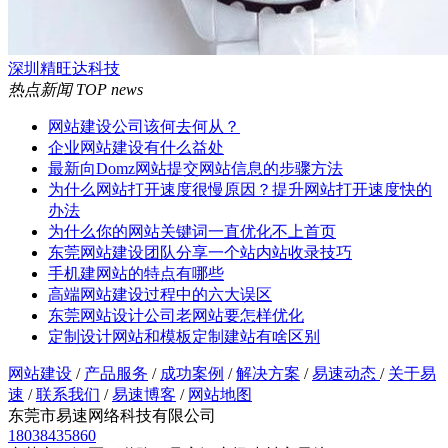
深圳精旺达科技
热点新闻
TOP news
网站建设公司该何去何从？
企业网站建设有什么益处
最新向Domz网站提交网站信息的步骤方法
为什么网站打开速度很慢原因？提升网站打开速度快的
办法
为什么你的网站关键词一直优化不上首页
东莞网站建设团队分享一个站内站收录技巧
手机建网站的特点有哪些
高端网站建设过程中的六大误区
东莞网站设计公司老网站要怎样优化
定制设计网站和模板定制建站有啥区别
网站建设
/
产品服务
/
成功案例
/
解决方案
/
易速动态
/
关于易
速
/
联系我们
/
易速博客
/
网站地图
东莞市易速网络科技有限公司
18038435860