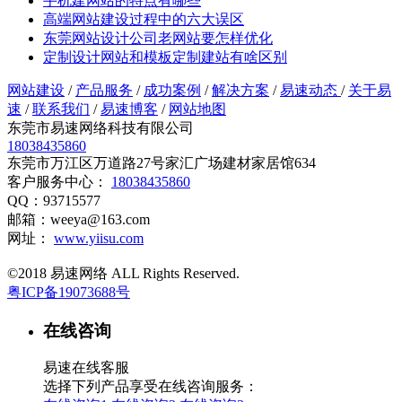
手机建网站的特点有哪些
高端网站建设过程中的六大误区
东莞网站设计公司老网站要怎样优化
定制设计网站和模板定制建站有啥区别
网站建设
/
产品服务
/
成功案例
/
解决方案
/
易速动态
/
关于易
速
/
联系我们
/
易速博客
/
网站地图
东莞市易速网络科技有限公司
18038435860
东莞市万江区万道路27号家汇广场建材家居馆634
客户服务中心：
18038435860
QQ：93715577
邮箱：weeya@163.com
网址：
www.yiisu.com
©2018 易速网络 ALL Rights Reserved.
粤ICP备19073688号
在线咨询
易速在线客服
选择下列产品享受在线咨询服务：