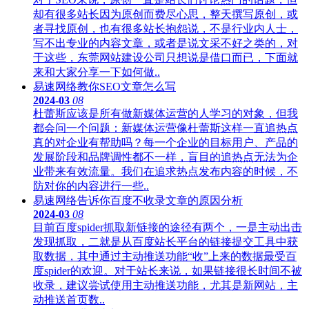
却有很多站长因为原创而费尽心思，整天撰写原创，或
者寻找原创，也有很多站长抱怨说，不是行业内人士，
写不出专业的内容文章，或者是说文采不好之类的，对
于这些，东莞网站建设公司只想说是借口而已，下面就
来和大家分享一下如何做..
易速网络教你SEO文章怎么写
2024-03
08
杜蕾斯应该是所有做新媒体运营的人学习的对象，但我
都会问一个问题：新媒体运营像杜蕾斯这样一直追热点
真的对企业有帮助吗？每一个企业的目标用户、产品的
发展阶段和品牌调性都不一样，盲目的追热点无法为企
业带来有效流量。我们在追求热点发布内容的时候，不
防对你的内容进行一些..
易速网络告诉你百度不收录文章的原因分析
2024-03
08
目前百度spider抓取新链接的途径有两个，一是主动出击
发现抓取，二就是从百度站长平台的链接提交工具中获
取数据，其中通过主动推送功能“收”上来的数据最受百
度spider的欢迎。对于站长来说，如果链接很长时间不被
收录，建议尝试使用主动推送功能，尤其是新网站，主
动推送首页数..