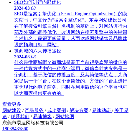
SEO如何进行内部优化
2024-03
08
SEO是搜索引擎优化（Search Engine Optimization）的英
文缩写，中文译为“搜索引擎优化”。东莞网站建设公司
在了解搜索引擎自然排名机制的基础上，对网站进行内
部及外部的调整优化，改进网站在搜索引擎中的关键词
自然排名，获得更多流量，从而达成网站销售及品牌建
设的预期目标。网站..
微商城的六大传播途径
2024-03
08
什么是微商城呢？微商城是基于当前很受欢迎的微信的
一种传媒方式中的一种商业运用，微信当前的火热是一
个商机，基于微信的传播速度，及其简便等优点，为商
家提供一个平台，在这个更简便的、方便的平台里进行
更为现代的电子商务。同时在利用微信的这个平台也可
以为商家提供更有效的..
查看更多
网站建设
/
产品服务
/
成功案例
/
解决方案
/
易速动态
/
关于易
速
/
联系我们
/
易速博客
/
网站地图
东莞市易速网络科技有限公司
18038435860