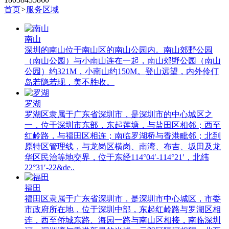
首页
>
服务区域
南山
深圳的南山位于南山区的南山公园内。南山郊野公园
（南山公园）与小南山连在一起，南山郊野公园（南山
公园）约321M，小南山约150M。登山远望，内外伶仃
岛若隐若现，美不胜收。
罗湖
罗湖区隶属于广东省深圳市，是深圳市的中心城区之
一，位于深圳市东部，东起莲塘，与盐田区相邻；西至
红岭路，与福田区相连；南临罗湖桥与香港毗邻；北到
原特区管理线，与龙岗区横岗、南湾、布吉、坂田及龙
华区民治等地交界，位于东经114°04′-114°21′，北纬
22°31′-22&de..
福田
福田区隶属于广东省深圳市，是深圳市中心城区，市委
市政府所在地，位于深圳中部，东起红岭路与罗湖区相
连，西至侨城东路、海园一路与南山区相接，南临深圳