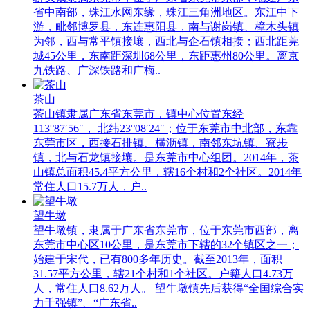
省中南部，珠江水网东缘，珠江三角洲地区。东江中下
游，毗邻博罗县，东连惠阳县，南与谢岗镇、樟木头镇
为邻，西与常平镇接壤，西北与企石镇相接；西北距莞
城45公里，东南距深圳68公里，东距惠州80公里。离京
九铁路、广深铁路和广梅..
茶山
茶山镇隶属广东省东莞市，镇中心位置东经
113°87′56″， 北纬23°08′24″；位于东莞市中北部，东靠
东莞市区，西接石排镇、横沥镇，南邻东坑镇、寮步
镇，北与石龙镇接壤。是东莞市中心组团。2014年，茶
山镇总面积45.4平方公里，辖16个村和2个社区。2014年
常住人口15.7万人，户..
望牛墩
望牛墩镇，隶属于广东省东莞市，位于东莞市西部，离
东莞市中心区10公里，是东莞市下辖的32个镇区之一；
始建于宋代，已有800多年历史。截至2013年，面积
31.57平方公里，辖21个村和1个社区。户籍人口4.73万
人，常住人口8.62万人。 望牛墩镇先后获得“全国综合实
力千强镇”、“广东省..