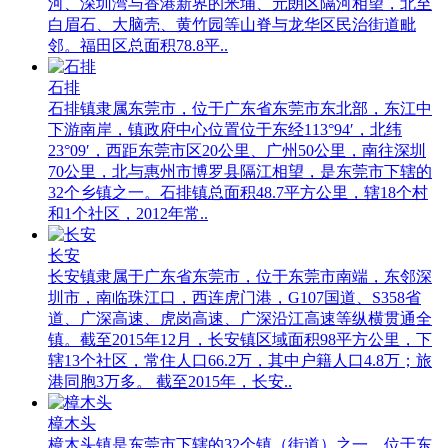
河、深圳湾与香港新界的米埔、元朗区隔河相望，北至
白眉石、大脑壳、黄竹园等山脊与龙华区民治街道毗
邻。福田区总面积78.8平..
石排
石排镇隶属东莞市，位于广东省东莞市东北部，东江中
下游南岸，镇政府中心位置位于东经113°94′，北纬
23°09′，西距东莞市区20公里、广州50公里，南往深圳
70公里，北与惠州市博罗县隔江相望，是东莞市下辖的
32个乡镇之一。石排镇总面积48.7平方公里，辖18个村
和1个社区，2012年常..
长安
长安镇隶属于广东省东莞市，位于东莞市南端，东邻深
圳市，南临珠江口，西连虎门港，G107国道、S358省
道、广深高速、虎岗高速、广深沿江高速等纵横贯通全
镇。截至2015年12月，长安镇区域面积98平方公里，下
辖13个社区，常住人口66.2万，其中户籍人口4.8万；旅
港同胞3万多。 截至2015年，长安..
樟木头
樟木头镇是东莞市下辖的32个镇（街道）之一，位于东