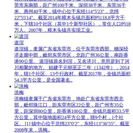
莞市东南部，距广州100千米、深圳38千米、东莞36千
米、惠州40千米，镇中心位于东经114°5'23"，北纬
22°55'14"。截至2014年樟木头镇总面积约118.8平方千
米，下辖10个社区（其中1个新型社区），常住人口约18
万人。2007年，樟木头镇共实现工业..
道滘
道滘镇，隶属广东省东莞市，位于东莞市西部、穗深经
济走廊中部，毗邻东莞市区，北距广州36公里，南距香
港90公里。 道滘镇原名到滘，又名济川，意思是到了河
川相聚的地方。 始建于元朝至正二年（1342年），2014
年，辖1个社区、13个行政村。截至2017年，全镇总面积
54.3平方公里，是全国著名..
洪梅
洪梅镇隶属于广东省东莞市，地处广东省东莞市西北
部，毗邻珠江口，距东莞市区22公里，距广州市35公
里，距深圳80公里，距香港100公里。全镇总面积33.5平
方公里，其中陆地面积24平方公里，辖9个村，1个社
区。 [1] 镇中心位于北纬23°0′2″，东经113°36′55″。截至
2008年末，洪梅..