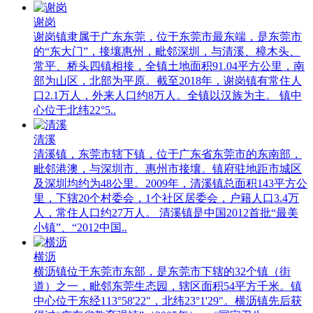
谢岗
谢岗镇隶属于广东东莞，位于东莞市最东端，是东莞市
的“东大门”，接壤惠州，毗邻深圳，与清溪、樟木头、
常平、桥头四镇相接，全镇土地面积91.04平方公里，南
部为山区，北部为平原。截至2018年，谢岗镇有常住人
口2.1万人，外来人口约8万人。全镇以汉族为主。 镇中
心位于北纬22°5..
清溪
清溪镇，东莞市辖下镇，位于广东省东莞市的东南部，
毗邻港澳，与深圳市、惠州市接壤。镇府驻地距市城区
及深圳均约为48公里。2009年，清溪镇总面积143平方公
里，下辖20个村委会，1个社区居委会，户籍人口3.4万
人，常住人口约27万人。 清溪镇是中国2012首批“最美
小镇”、“2012中国..
横沥
横沥镇位于东莞市东部，是东莞市下辖的32个镇（街
道）之一，毗邻东莞生态园，辖区面积54平方千米。镇
中心位于东经113°58'22"，北纬23°1'29"。横沥镇先后获