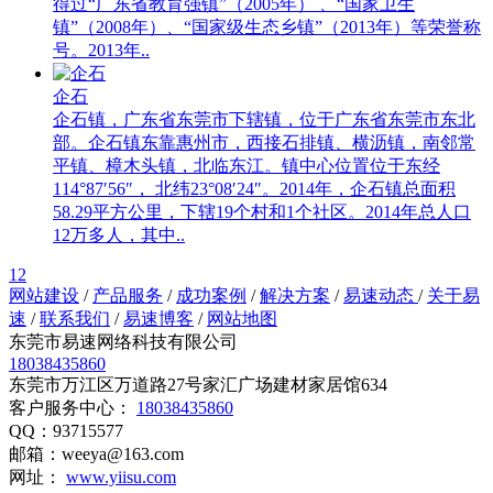
得过“广东省教育强镇”（2005年） 、“国家卫生
镇”（2008年）、“国家级生态乡镇”（2013年）等荣誉称
号。2013年..
企石
企石镇，广东省东莞市下辖镇，位于广东省东莞市东北
部。企石镇东靠惠州市，西接石排镇、横沥镇，南邻常
平镇、樟木头镇，北临东江。镇中心位置位于东经
114°87′56″， 北纬23°08′24″。2014年，企石镇总面积
58.29平方公里，下辖19个村和1个社区。2014年总人口
12万多人，其中..
1
2
网站建设
/
产品服务
/
成功案例
/
解决方案
/
易速动态
/
关于易
速
/
联系我们
/
易速博客
/
网站地图
东莞市易速网络科技有限公司
18038435860
东莞市万江区万道路27号家汇广场建材家居馆634
客户服务中心：
18038435860
QQ：93715577
邮箱：weeya@163.com
网址：
www.yiisu.com