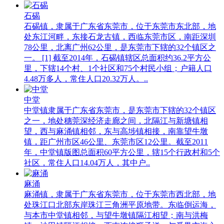
石碣
石碣镇，隶属于广东省东莞市，位于东莞市东北部，地
处东江河畔，东接石龙古镇，西临东莞市区，南距深圳
78公里，北离广州62公里，是东莞市下辖的32个镇区之
一。 [1] 截至2014年，石碣镇辖区总面积约36.2平方公
里，下辖14个村、1个社区和75个村民小组；户籍人口
4.48万多人，常住人口20.32万人。..
中堂
中堂镇隶属于广东省东莞市，是东莞市下辖的32个镇区
之一，地处穗莞深经济走廊之间，北隔江与新塘镇相
望，西与麻涌镇相邻，东与高埗镇相接，南靠望牛墩
镇，距广州市区46公里、东莞市区12公里。截至2011
年，中堂镇版图总面积60平方公里，辖15个行政村和5个
社区，常住人口14.04万人，其中户..
麻涌
麻涌镇，隶属于广东省东莞市，位于东莞市西北部，地
处珠江口北部东岸珠江三角洲平原地带。东临倒运海，
与本市中堂镇相邻，与望牛墩镇隔江相望；南与洪梅