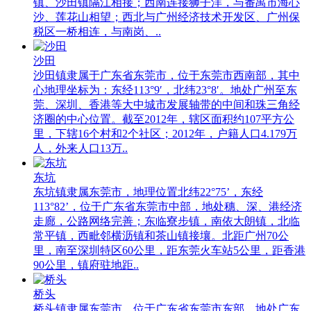
镇、沙田镇隔江相接；西南连接狮子洋，与番禺市海心
沙、莲花山相望；西北与广州经济技术开发区、广州保
税区一桥相连，与南岗、..
沙田
沙田镇隶属于广东省东莞市，位于东莞市西南部，其中
心地理坐标为：东经113°9′，北纬23°8′。地处广州至东
莞、深圳、香港等大中城市发展轴带的中间和珠三角经
济圈的中心位置。截至2012年，辖区面积约107平方公
里，下辖16个村和2个社区；2012年，户籍人口4.179万
人，外来人口13万..
东坑
东坑镇隶属东莞市，地理位置北纬22°75’，东经
113°82’，位于广东省东莞市中部，地处穗、深、港经济
走廊，公路网络完善；东临寮步镇，南依大朗镇，北临
常平镇，西毗邻横沥镇和茶山镇接壤。北距广州70公
里，南至深圳特区60公里，距东莞火车站5公里，距香港
90公里，镇府驻地距..
桥头
桥头镇隶属东莞市，位于广东省东莞市东部，地处广东